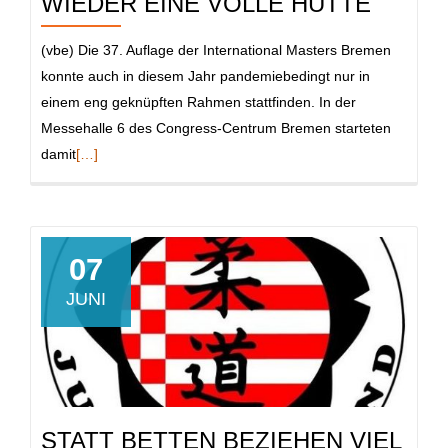
WIEDER EINE VOLLE HÜTTE
(vbe) Die 37. Auflage der International Masters Bremen
konnte auch in diesem Jahr pandemiebedingt nur in
einem eng geknüpften Rahmen stattfinden. In der
Messehalle 6 des Congress-Centrum Bremen starteten
Read
damit
[…]
more
about
International
Masters
07
Bremen:
JUNI
Im
nächsten
Jahr
wieder
eine
STATT BETTEN BEZIEHEN VIEL
volle