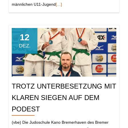
Read
männlichen U11-Jugend
[…]
more
about
Gelungener
Wettkampfstart
12
nach
DEZ.
der
Winterpause
TROTZ UNTERBESETZUNG MIT
KLAREN SIEGEN AUF DEM
PODEST
(vbe) Die Judoschule Kano Bremerhaven des Bremer