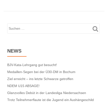
neuem
Schwung
und
aufgekrempelten
Ärmeln
in
die
nächsten
NEWS
Jahre
BJV-Kata-Lehrgang gut besucht!
Medaillen-Segen bei der Ü30-DM in Bochum
Ziel erreicht – ins letzte Schwarze getroffen
NDEM U15 ABSAGE!
Glanzvolles Debüt in der Landesliga Niedersachsen
Trotz Teilnehmerflaute ist die Jugend ein Aushängeschild