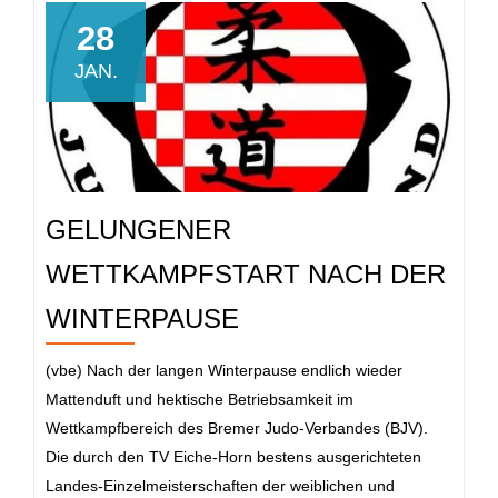
Auftaktsieg
28
gegen
JAN.
den
Liga-
Favoriten
aus
Hamburg
GELUNGENER
WETTKAMPFSTART NACH DER
WINTERPAUSE
(vbe) Nach der langen Winterpause endlich wieder
Mattenduft und hektische Betriebsamkeit im
Wettkampfbereich des Bremer Judo-Verbandes (BJV).
Die durch den TV Eiche-Horn bestens ausgerichteten
Landes-Einzelmeisterschaften der weiblichen und