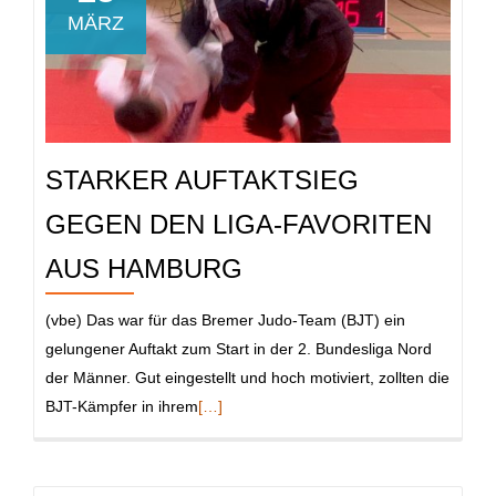
MÄRZ
STARKER AUFTAKTSIEG
GEGEN DEN LIGA-FAVORITEN
AUS HAMBURG
(vbe) Das war für das Bremer Judo-Team (BJT) ein
gelungener Auftakt zum Start in der 2. Bundesliga Nord
der Männer. Gut eingestellt und hoch motiviert, zollten die
Read
BJT-Kämpfer in ihrem
[…]
more
about
Starker