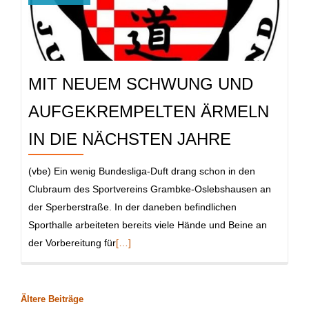
voller
Hingab
MIT NEUEM SCHWUNG UND
AUFGEKREMPELTEN ÄRMELN
IN DIE NÄCHSTEN JAHRE
(vbe) Ein wenig Bundesliga-Duft drang schon in den
Clubraum des Sportvereins Grambke-Oslebshausen an
der Sperberstraße. In der daneben befindlichen
Sporthalle arbeiteten bereits viele Hände und Beine an
Read
der Vorbereitung für
[…]
more
about
Mit
BEITRAGSNAVIGATION
Ältere Beiträge