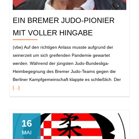
EIN BREMER JUDO-PIONIER
MIT VOLLER HINGABE
(vbe) Auf den richtigen Anlass musste aufgrund der
seinerzeit um sich greifenden Pandemie gewartet
werden. Während der jüngsten Judo-Bundesliga-
Heimbegegnung des Bremer Judo-Teams gegen die
Read
Berliner Kampfgemeinschaft klappte es schließlich. Der
more
[…]
about
Ein
Bremer
Judo-
16
Pionier
MAI
mit