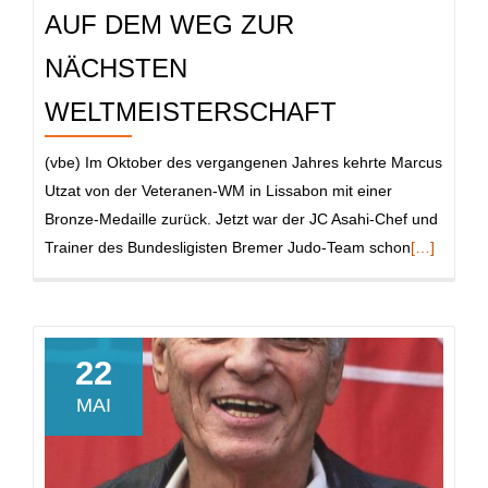
AUF DEM WEG ZUR
NÄCHSTEN
WELTMEISTERSCHAFT
(vbe) Im Oktober des vergangenen Jahres kehrte Marcus
Utzat von der Veteranen-WM in Lissabon mit einer
Bronze-Medaille zurück. Jetzt war der JC Asahi-Chef und
Read
Trainer des Bundesligisten Bremer Judo-Team schon
[…]
more
about
Auf
dem
22
Weg
MAI
zur
nächsten
Weltmeist