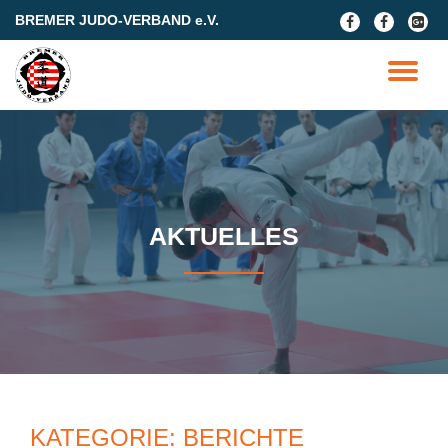
BREMER JUDO-VERBAND e.V.
fa-
fa-
fa-
facebook
facebook
google
Skip
plus-
to
TO
square
content
NA
AKTUELLES
KATEGORIE:
BERICHTE