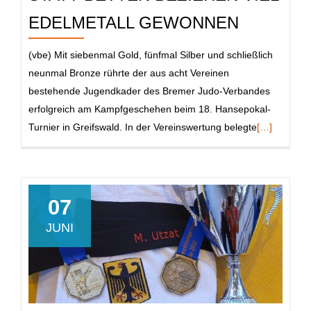
Hütte
EDELMETALL GEWONNEN
(vbe) Mit siebenmal Gold, fünfmal Silber und schließlich
neunmal Bronze rührte der aus acht Vereinen
bestehende Jugendkader des Bremer Judo-Verbandes
erfolgreich am Kampfgeschehen beim 18. Hansepokal-
Read
Turnier in Greifswald. In der Vereinswertung belegte
[…]
more
about
Statt
Betten
07
beziehen
JUNI
viel
Edelmetall
gewonnen