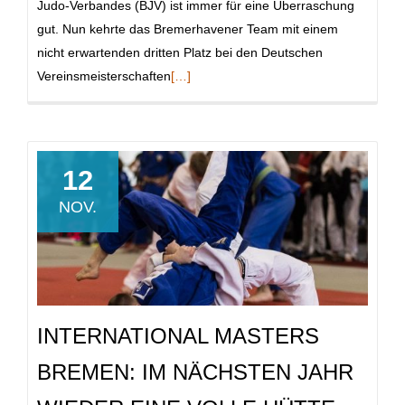
Judo-Verbandes (BJV) ist immer für eine Überraschung
gut. Nun kehrte das Bremerhavener Team mit einem
nicht erwartenden dritten Platz bei den Deutschen
Read
Vereinsmeisterschaften
[…]
more
about
Trotz
Unterbesetzung
12
mit
NOV.
klaren
Siegen
auf
dem
Podest
INTERNATIONAL MASTERS
BREMEN: IM NÄCHSTEN JAHR