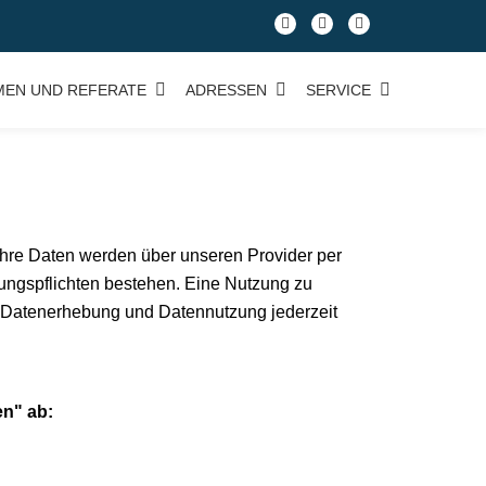
fa-
fa-
fa-
facebook
facebook
google-
plus-
MEN UND REFERATE
ADRESSEN
SERVICE
square
Ihre Daten werden über unseren Provider per
ungspflichten bestehen. Eine Nutzung zu
ur Datenerhebung und Datennutzung jederzeit
en" ab: