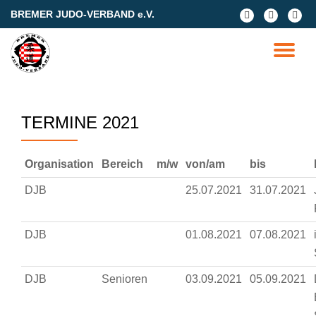
BREMER JUDO-VERBAND e.V.
fa-
fa-
fa-
facebook
facebook
google
Skip
plus-
to
TO
square
content
NA
TERMINE 2021
Organisation
Bereich
m/w
von/am
bis
DJB
25.07.2021
31.07.2021
DJB
01.08.2021
07.08.2021
DJB
Senioren
03.09.2021
05.09.2021