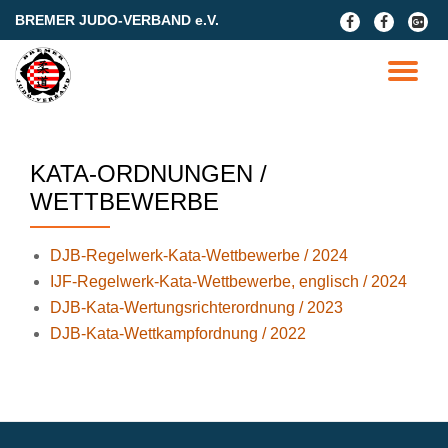
BREMER JUDO-VERBAND e.V.
fa-
fa-
fa-
facebook
facebook
google
Skip
plus-
to
TO
square
content
NA
KATA-ORDNUNGEN /
WETTBEWERBE
DJB-Regelwerk-Kata-Wettbewerbe / 2024
IJF-Regelwerk-Kata-Wettbewerbe, englisch / 2024
DJB-Kata-Wertungsrichterordnung / 2023
DJB-Kata-Wettkampfordnung / 2022