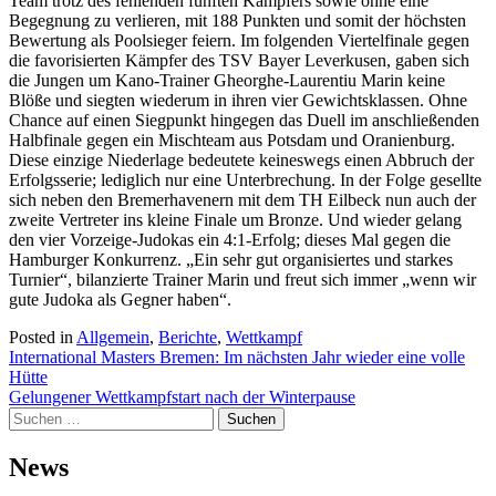
Team trotz des fehlenden fünften Kämpfers sowie ohne eine
Begegnung zu verlieren, mit 188 Punkten und somit der höchsten
Bewertung als Poolsieger feiern. Im folgenden Viertelfinale gegen
die favorisierten Kämpfer des TSV Bayer Leverkusen, gaben sich
die Jungen um Kano-Trainer Gheorghe-Laurentiu Marin keine
Blöße und siegten wiederum in ihren vier Gewichtsklassen. Ohne
Chance auf einen Siegpunkt hingegen das Duell im anschließenden
Halbfinale gegen ein Mischteam aus Potsdam und Oranienburg.
Diese einzige Niederlage bedeutete keineswegs einen Abbruch der
Erfolgsserie; lediglich nur eine Unterbrechung. In der Folge gesellte
sich neben den Bremerhavenern mit dem TH Eilbeck nun auch der
zweite Vertreter ins kleine Finale um Bronze. Und wieder gelang
den vier Vorzeige-Judokas ein 4:1-Erfolg; dieses Mal gegen die
Hamburger Konkurrenz. „Ein sehr gut organisiertes und starkes
Turnier“, bilanzierte Trainer Marin und freut sich immer „wenn wir
gute Judoka als Gegner haben“.
Posted in
Allgemein
,
Berichte
,
Wettkampf
Beitragsnavigation
International Masters Bremen: Im nächsten Jahr wieder eine volle
Hütte
Gelungener Wettkampfstart nach der Winterpause
Suchen
nach:
News