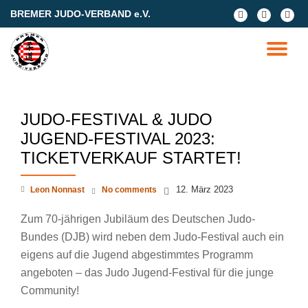
BREMER JUDO-VERBAND e.V.
fa-
fa-
fa-
facebook
facebook
google
Skip
plus-
to
TO
square
content
NA
JUDO-FESTIVAL & JUDO
JUGEND-FESTIVAL 2023:
TICKETVERKAUF STARTET!
12. März 2023
Leon Nonnast
No comments
Zum 70-jährigen Jubiläum des Deutschen Judo-
Bundes (DJB) wird neben dem Judo-Festival auch ein
eigens auf die Jugend abgestimmtes Programm
angeboten – das Judo Jugend-Festival für die junge
Community!