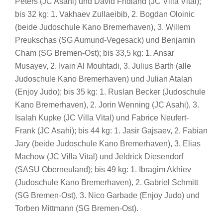
Peters (JC Asahi) und David Fridland (JC Villa Vital);
bis 32 kg: 1. Vakhaev Zullaeibib, 2. Bogdan Oloinic
(beide Judoschule Kano Bremerhaven), 3. Willem
Preukschas (SG Aumund-Vegesack) und Benjamin
Cham (SG Bremen-Ost); bis 33,5 kg: 1. Ansar
Musayev, 2. Ivain Al Mouhtadi, 3. Julius Barth (alle
Judoschule Kano Bremerhaven) und Julian Atalan
(Enjoy Judo); bis 35 kg: 1. Ruslan Becker (Judoschule
Kano Bremerhaven), 2. Jorin Wenning (JC Asahi), 3.
Isalah Kupke (JC Villa Vital) und Fabrice Neufert-
Frank (JC Asahi); bis 44 kg: 1. Jasir Gajsaev, 2. Fabian
Jary (beide Judoschule Kano Bremerhaven), 3. Elias
Machow (JC Villa Vital) und Jeldrick Diesendorf
(SASU Oberneuland); bis 49 kg: 1. Ibragim Akhiev
(Judoschule Kano Bremerhaven), 2. Gabriel Schmitt
(SG Bremen-Ost), 3. Nico Garbade (Enjoy Judo) und
Torben Mittmann (SG Bremen-Ost).