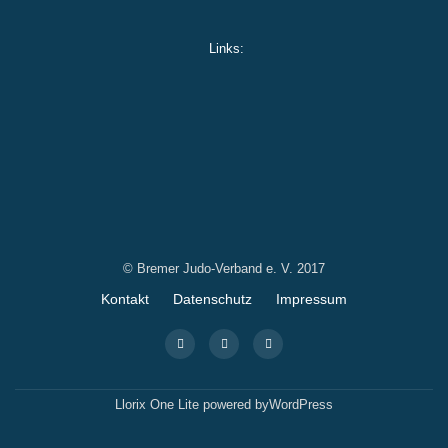
Links:
© Bremer Judo-Verband e. V. 2017
Secondary
Kontakt
Datenschutz
Impressum
Menu
fa-
fa-
fa-
facebook
facebook
google-
plus-
square
Llorix One Lite
powered by
WordPress