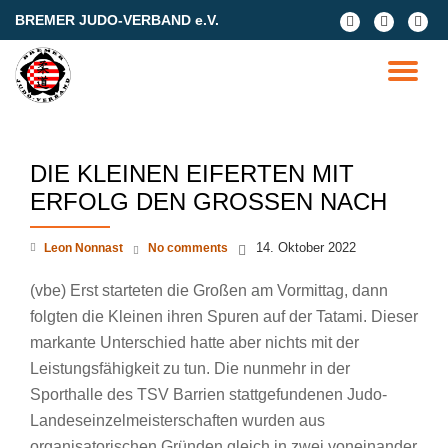
BREMER JUDO-VERBAND e.V.
fa-
fa-
fa-
facebook
facebook
google
Skip
plus-
to
TO
square
content
NA
DIE KLEINEN EIFERTEN MIT
ERFOLG DEN GROSSEN NACH
14. Oktober 2022
Leon Nonnast
No comments
(vbe) Erst starteten die Großen am Vormittag, dann
folgten die Kleinen ihren Spuren auf der Tatami. Dieser
markante Unterschied hatte aber nichts mit der
Leistungsfähigkeit zu tun. Die nunmehr in der
Sporthalle des TSV Barrien stattgefundenen Judo-
Landeseinzelmeisterschaften wurden aus
organisatorischen Gründen gleich in zwei voneinander