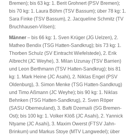
Bremen); bis 63 kg: 1. Berit Grohnert (PSV Bremen);
bis 70 kg: 1. Laura Böhm (TSV Bassum); über 78 kg: 1.
Sara Finke (TSV Bassum), 2. Jacqueline Schmitz (TV
Bruchhausen-Vilsen);
Männer
– bis 66 kg: 1. Sven Krüger (JG Uelzen), 2.
Matheo Bendix (TSG Hatten-Sandkrug); bis 73 kg: 1.
Thorben Schulz (SV Eintracht Wiefelstede), 2. Erik
Albrecht (JC Weyhe), 3. Milan Uzunay (TSV Barrien)
und Leon Berthmann (TSV Hatten-Sandkrug); bis 81
kg: 1. Mark Heine (JC Asahi), 2. Niklas Engel (PSV
Oldenburg), 3. Simon Menke (TSG Hatten-Sandkrug)
und Timo Aßmann (JC Weyhe); bis 90 kg: 1. Niklas
Behnken (TSG Hatten-Sandkrug), 2. Sven Röper
(SASU Oberneuland), 3. Bafti Dzemaili (SG Bremen-
Ost); bis 100 kg: 1. Volker Klöß (JC Asahi), 2. Yannick
Ntyame (JC Asahi), 3. Maxim Owerst (FTSV Jahn-
Brinkum) und Markus Stoye (MTV Langwedel); über