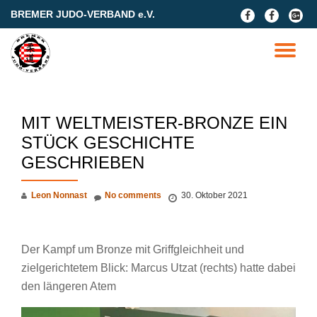
BREMER JUDO-VERBAND e.V.
fa-
fa-
fa-
facebook
facebook
google
Skip
plus-
to
TO
square
content
NA
MIT WELTMEISTER-BRONZE EIN
STÜCK GESCHICHTE
GESCHRIEBEN
Leon Nonnast
No comments
30. Oktober 2021
Der Kampf um Bronze mit Griffgleichheit und
zielgerichtetem Blick: Marcus Utzat (rechts) hatte dabei
den längeren Atem