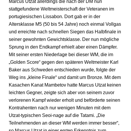
Marcus Utzat allerdings die nach der DM nun
stattgefundene Weltmeisterschaft der Veteranen im
portugiesischen Lissabon. Dort gab er in der
Altersklasse M5 (50 bis 54 Jahre) noch einmal Vollgas
und erreichte nach schnellen Siegen das Halbfinale in
seiner gewohnten Gewichtsklasse. Der nun mögliche
Sprung in den Endkampf erhielt aber einen Dämpfer.
Mit seiner ersten Niederlage bei dieser WM, die im
„Golden Score“ gegen den späteren Weltmeister Karl
Baker aus Schweden entschieden wurde, folgte der
Weg ins „kleine Finale“ und damit um Bronze. Mit dem
Kasachen Kanat Mambetov hatte Marcus Utzat keinen
leichten Gegner, zeigte sich aber von seinem zuvor
verlorenen Kampf wieder erholt und beförderte seinen
Kontrahenten nach nur wenigen Minuten mit dem
Utzat-typischen Seoi-nage auf die Tatami. „Die
Teilnehmenden an dieser WM werden immer besser“,
so Marcus Utzat in einer ersten Erkenntnis zum