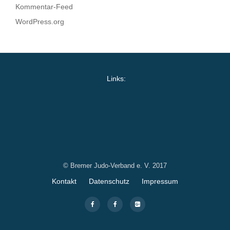
Kommentar-Feed
WordPress.org
Links:
© Bremer Judo-Verband e. V. 2017
Secondary
Kontakt
Datenschutz
Impressum
Menu
fa-
fa-
fa-
facebook
facebook
google-
plus-