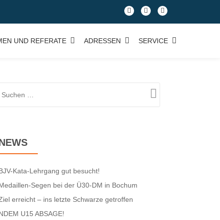
fa-
fa-
fa-
facebook
facebook
google-
plus-
MEN UND REFERATE
ADRESSEN
SERVICE
square
NEWS
BJV-Kata-Lehrgang gut besucht!
Medaillen-Segen bei der Ü30-DM in Bochum
Ziel erreicht – ins letzte Schwarze getroffen
NDEM U15 ABSAGE!