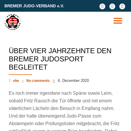
BREMER JUDO-VERBAND e.V.
fa-
fa-
fa-
facebook
facebook
google
Skip
plus-
to
TO
square
content
NA
ÜBER VIER JAHRZEHNTE DEN
BREMER JUDOSPORT
BEGLEITET
6. Dezember 2020
vbe
No comments
Es roch immer irgendwie nach Späne sowie Leim,
sobald Fritz Rausch die Tür öffnete und mit einem
väterlichen Lächeln den Besuch in Empfang nahm.
Und der hatte überwiegend Judo-Pässe zum
Abstempeln oder Prüfungslisten mitgebracht, die Fritz