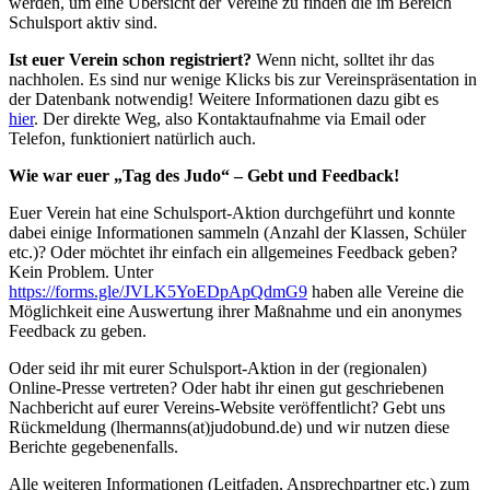
werden, um eine Übersicht der Vereine zu finden die im Bereich
Schulsport aktiv sind.
Ist euer Verein schon registriert?
Wenn nicht, solltet ihr das
nachholen. Es sind nur wenige Klicks bis zur Vereinspräsentation in
der Datenbank notwendig! Weitere Informationen dazu gibt es
hier
. Der direkte Weg, also Kontaktaufnahme via Email oder
Telefon, funktioniert natürlich auch.
Wie war euer „Tag des Judo“ – Gebt und Feedback!
Euer Verein hat eine Schulsport-Aktion durchgeführt und konnte
dabei einige Informationen sammeln (Anzahl der Klassen, Schüler
etc.)? Oder möchtet ihr einfach ein allgemeines Feedback geben?
Kein Problem. Unter
https://forms.gle/JVLK5YoEDpApQdmG9
haben alle Vereine die
Möglichkeit eine Auswertung ihrer Maßnahme und ein anonymes
Feedback zu geben.
Oder seid ihr mit eurer Schulsport-Aktion in der (regionalen)
Online-Presse vertreten? Oder habt ihr einen gut geschriebenen
Nachbericht auf eurer Vereins-Website veröffentlicht? Gebt uns
Rückmeldung (
lhermanns(at)judobund.de
) und wir nutzen diese
Berichte gegebenenfalls.
Alle weiteren Informationen (Leitfaden, Ansprechpartner etc.) zum