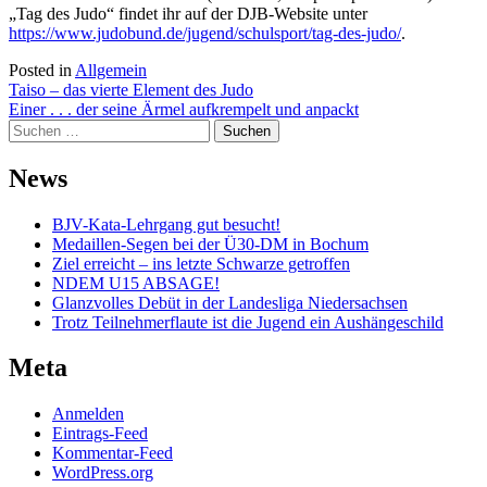
„Tag des Judo“ findet ihr auf der DJB-Website unter
https://www.judobund.de/jugend/schulsport/tag-des-judo/
.
Posted in
Allgemein
Beitragsnavigation
Taiso – das vierte Element des Judo
Einer . . . der seine Ärmel aufkrempelt und anpackt
Suchen
nach:
News
BJV-Kata-Lehrgang gut besucht!
Medaillen-Segen bei der Ü30-DM in Bochum
Ziel erreicht – ins letzte Schwarze getroffen
NDEM U15 ABSAGE!
Glanzvolles Debüt in der Landesliga Niedersachsen
Trotz Teilnehmerflaute ist die Jugend ein Aushängeschild
Meta
Anmelden
Eintrags-Feed
Kommentar-Feed
WordPress.org