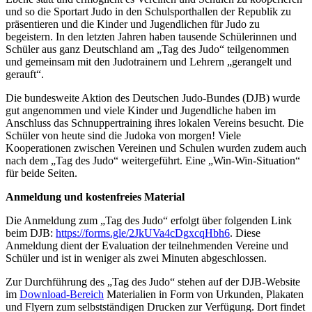
und so die Sportart Judo in den Schulsporthallen der Republik zu
präsentieren und die Kinder und Jugendlichen für Judo zu
begeistern. In den letzten Jahren haben tausende Schülerinnen und
Schüler aus ganz Deutschland am „Tag des Judo“ teilgenommen
und gemeinsam mit den Judotrainern und Lehrern „gerangelt und
gerauft“.
Die bundesweite Aktion des Deutschen Judo-Bundes (DJB) wurde
gut angenommen und viele Kinder und Jugendliche haben im
Anschluss das Schnuppertraining ihres lokalen Vereins besucht. Die
Schüler von heute sind die Judoka von morgen! Viele
Kooperationen zwischen Vereinen und Schulen wurden zudem auch
nach dem „Tag des Judo“ weitergeführt. Eine „Win-Win-Situation“
für beide Seiten.
Anmeldung und kostenfreies Material
Die Anmeldung zum „Tag des Judo“ erfolgt über folgenden Link
beim DJB:
https://forms.gle/2JkUVa4cDgxcqHbh6
. Diese
Anmeldung dient der Evaluation der teilnehmenden Vereine und
Schüler und ist in weniger als zwei Minuten abgeschlossen.
Zur Durchführung des „Tag des Judo“ stehen auf der DJB-Website
im
Download-Bereich
Materialien in Form von Urkunden, Plakaten
und Flyern zum selbstständigen Drucken zur Verfügung. Dort findet