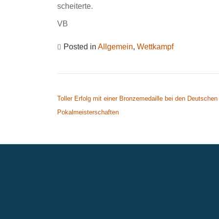
scheiterte.
VB
Posted in
Allgemein
,
Wettkampf
BEITRAGSNAVIGATION
Toller Erfolg mit einer Bronzemedaille bei den Deutschen
Pokalmeisterschaften