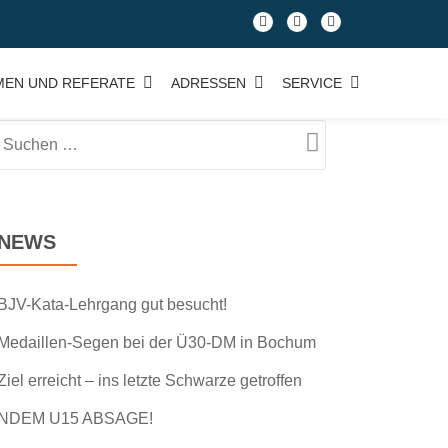
fa-
fa-
fa-
facebook
facebook
google-
plus-
MEN UND REFERATE
ADRESSEN
SERVICE
square
NEWS
BJV-Kata-Lehrgang gut besucht!
Medaillen-Segen bei der Ü30-DM in Bochum
Ziel erreicht – ins letzte Schwarze getroffen
NDEM U15 ABSAGE!