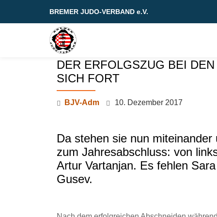
BREMER JUDO-VERBAND e.V.
Skip
to
content
DER ERFOLGSZUG BEI DEN
SICH FORT
BJV-Adm
10. Dezember 2017
Da stehen sie nun miteinander 
zum Jahresabschluss: von link
Artur Vartanjan. Es fehlen Sara
Gusev.
Nach dem erfolgreichen Abschneiden während