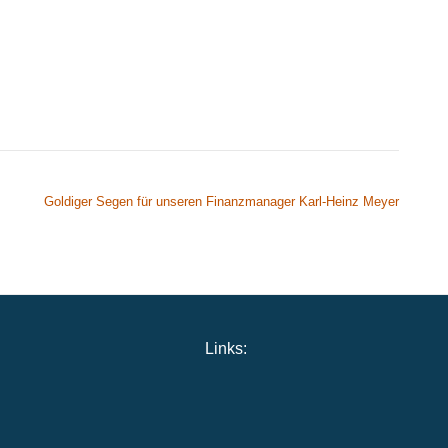
Goldiger Segen für unseren Finanzmanager Karl-Heinz Meyer
Links: