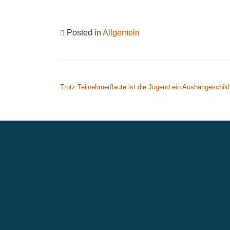
Posted in
Allgemein
BEITRAGSNAVIGATION
Trotz Teilnehmerflaute ist die Jugend ein Aushängeschild