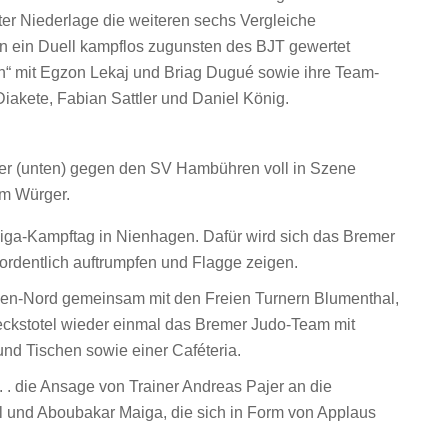
er Niederlage die weiteren sechs Vergleiche
n ein Duell kampflos zugunsten des BJT gewertet
en“ mit Egzon Lekaj und Briag Dugué sowie ihre Team-
akete, Fabian Sattler und Daniel König.
ger (unten) gegen den SV Hambühren voll in Szene
em Würger.
Liga-Kampftag in Nienhagen. Dafür wird sich das Bremer
ordentlich auftrumpfen und Flagge zeigen.
men-Nord gemeinsam mit den Freien Turnern Blumenthal,
kstotel wieder einmal das Bremer Judo-Team mit
nd Tischen sowie einer Caféteria.
 . die Ansage von Trainer Andreas Pajer an die
und Aboubakar Maiga, die sich in Form von Applaus