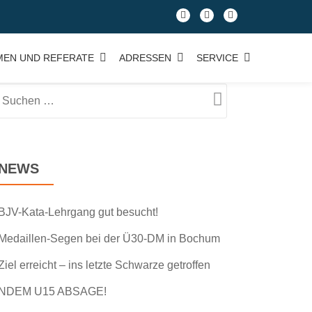
fa-
fa-
fa-
facebook
facebook
google-
plus-
MEN UND REFERATE
ADRESSEN
SERVICE
square
NEWS
BJV-Kata-Lehrgang gut besucht!
Medaillen-Segen bei der Ü30-DM in Bochum
Ziel erreicht – ins letzte Schwarze getroffen
NDEM U15 ABSAGE!