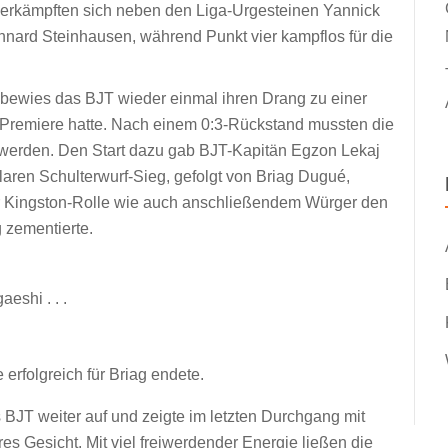
 erkämpften sich neben den Liga-Urgesteinen Yannick
ard Steinhausen, während Punkt vier kampflos für die
ewies das BJT wieder einmal ihren Drang zu einer
ga Premiere hatte. Nach einem 0:3-Rückstand mussten die
erden. Den Start dazu gab BJT-Kapitän Egzon Lekaj
laren Schulterwurf-Sieg, gefolgt von Briag Dugué,
r Kingston-Rolle wie auch anschließendem Würger den
 zementierte.
eshi . . .
 erfolgreich für Briag endete.
 BJT weiter auf und zeigte im letzten Durchgang mit
s Gesicht. Mit viel freiwerdender Energie ließen die