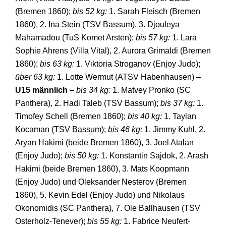
(Bremen 1860);
bis 52 kg:
1. Sarah Fleisch (Bremen
1860), 2. Ina Stein (TSV Bassum), 3. Djouleya
Mahamadou (TuS Komet Arsten);
bis 57 kg:
1. Lara
Sophie Ahrens (Villa Vital), 2. Aurora Grimaldi (Bremen
1860);
bis 63 kg:
1. Viktoria Stroganov (Enjoy Judo);
über 63 kg:
1. Lotte Wermut (ATSV Habenhausen) –
U15 männlich
–
bis 34 kg:
1. Matvey Pronko (SC
Panthera), 2. Hadi Taleb (TSV Bassum);
bis 37 kg:
1.
Timofey Schell (Bremen 1860);
bis 40 kg:
1. Taylan
Kocaman (TSV Bassum);
bis 46 kg:
1. Jimmy Kuhl, 2.
Aryan Hakimi (beide Bremen 1860), 3. Joel Atalan
(Enjoy Judo);
bis 50 kg:
1. Konstantin Sajdok, 2. Arash
Hakimi (beide Bremen 1860), 3. Mats Koopmann
(Enjoy Judo) und Oleksander Nesterov (Bremen
1860), 5. Kevin Edel (Enjoy Judo) und Nikolaus
Okonomidis (SC Panthera), 7. Ole Ballhausen (TSV
Osterholz-Tenever);
bis 55 kg:
1. Fabrice Neufert-