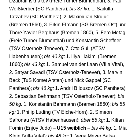
Dzabrail Iskhakov (Freie Turner Blumenthal), 3. Paul
Weißkerber (SC Panthera);
bis 37 kg:
1. Saifulla
Tatzabev (SC Panthera), 2. Maximilian Strujuc
(Bremen 1860), 3. Erkin Elmann (SG Bremen-Ost) und
Thore Yavier Berghaus (Bremen 1860), 5. Fero Metag
(Freie Turner Blumenthal) und Konstantin Scheffner
(TSV Osterholz-Tenever), 7. Otto Gull (ATSV
Habenhausen);
bis 40 kg:
1. Iliya Hakimi (Bremen
1860);
bis 43 kg:
1. Samuel van der Laan (Villa Vital),
2. Satyar Savadi (TSV Osterholz-Tenever), 3. Marvin
Beck (TuS Komet Arsten) und Nick Gappel (SC
Panthera);
bis 46 kg:
1. Andrii Bilousov (SC Panthera),
2. Sebastian Behrmann (TSV Osterholz-Tenever);
bis
50 kg:
1. Konstantin Behrmann (Bremen 1860);
bis 55
kg:
1. Philip Luding (TV Eiche-Horn), 2. Simeon
Safronau (ATSV Habenhausen);
über 55 kg:
1. Kilian
Fomin (Enjoy Judo) –
U15 weiblich
–
bis 44 kg:
1. Mia
Klein (Villa Vital);
bis 48 kg:
1. Vega Meyer Balsa