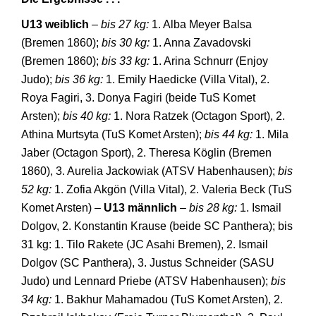
U13 weiblich
–
bis 27 kg:
1. Alba Meyer Balsa
(Bremen 1860);
bis 30 kg:
1. Anna Zavadovski
(Bremen 1860);
bis 33 kg:
1. Arina Schnurr (Enjoy
Judo);
bis 36 kg:
1. Emily Haedicke (Villa Vital), 2.
Roya Fagiri, 3. Donya Fagiri (beide TuS Komet
Arsten);
bis 40 kg:
1. Nora Ratzek (Octagon Sport), 2.
Athina Murtsyta (TuS Komet Arsten);
bis 44 kg:
1. Mila
Jaber (Octagon Sport), 2. Theresa Köglin (Bremen
1860), 3. Aurelia Jackowiak (ATSV Habenhausen);
bis
52 kg:
1. Zofia Akgön (Villa Vital), 2. Valeria Beck (TuS
Komet Arsten) –
U13 männlich
–
bis 28 kg:
1. Ismail
Dolgov, 2. Konstantin Krause (beide SC Panthera); bis
31 kg: 1. Tilo Rakete (JC Asahi Bremen), 2. Ismail
Dolgov (SC Panthera), 3. Justus Schneider (SASU
Judo) und Lennard Priebe (ATSV Habenhausen);
bis
34 kg:
1. Bakhur Mahamadou (TuS Komet Arsten), 2.