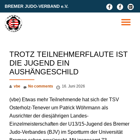
BREMER JUDO-VERBAND e.V.
fa-
fa-
fa-
facebook
facebook
google
Skip
plus-
to
TO
square
content
NA
TROTZ TEILNEHMERFLAUTE IST
DIE JUGEND EIN
AUSHÄNGESCHILD
vbe
No comments
16. Juni 2026
(vbe) Etwas mehr Teilnehmende hat sich der TSV
Osterholz-Tenever um Patrick Wöhrmann als
Ausrichter der diesjährigen Landes-
Einzelmeisterschaften der U13/15-Jugend des Bremer
Judo-Verbandes (BJV) im Sportturm der Universität