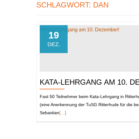
SCHLAGWORT:
DAN
19
DEZ.
KATA-LEHRGANG AM 10. D
Fast 50 Teilnehmer beim Kata-Lehrgang in Ritterh
(eine Anerkennung der TuSG Ritterhude für die b
Read
Sebastian
[…]
more
about
Kata-