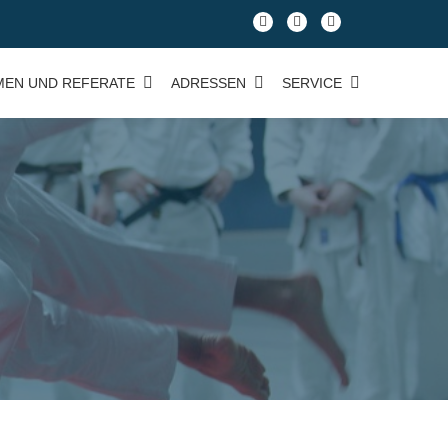
fa-
fa-
fa-
facebook
facebook
google-
plus-
MEN UND REFERATE
ADRESSEN
SERVICE
square