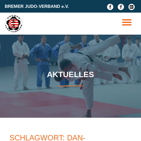
BREMER JUDO-VERBAND e.V.
fa-
fa-
fa-
facebook
facebook
google
Skip
plus-
to
TO
square
content
NA
AKTUELLES
SCHLAGWORT:
DAN-