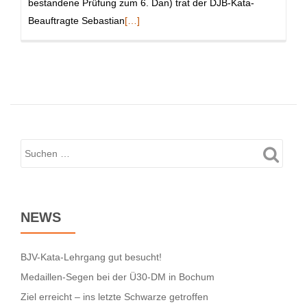
bestandene Prüfung zum 6. Dan) trat der DJB-Kata-
Read
Beauftragte Sebastian
[…]
more
about
Kata-
Lehrgang
am
10.
Dezember!
NEWS
BJV-Kata-Lehrgang gut besucht!
Medaillen-Segen bei der Ü30-DM in Bochum
Ziel erreicht – ins letzte Schwarze getroffen