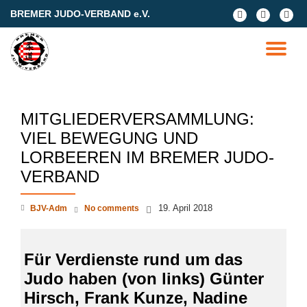
BREMER JUDO-VERBAND e.V.
fa-
fa-
fa-
facebook
facebook
google
Skip
plus-
to
TO
square
content
NA
MITGLIEDERVERSAMMLUNG:
VIEL BEWEGUNG UND
LORBEEREN IM BREMER JUDO-
VERBAND
19. April 2018
BJV-Adm
No comments
Für Verdienste rund um das
Judo haben (von links) Günter
Hirsch, Frank Kunze, Nadine