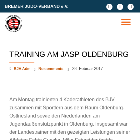
BREMER JUDO-VERBAND e.V.
fa-
fa-
fa-
facebook
facebook
google
Skip
plus-
to
TO
square
content
NA
TRAINING AM JASP OLDENBURG
28. Februar 2017
BJV-Adm
No comments
Am Montag trainierten 4 Kaderathleten des BJV
zusammen mit Sportlern aus dem Raum Oldenburg-
Ostfriesland sowie den Niederlanden am
Jugendaußenstützpunkt in Oldenburg. Insgesamt war
der Landestrainer mit den gezeigten Leistungen seiner