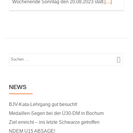
Read
Wochenende Sonntag den 20.08.2023 statt.
[…]
more
about
Neue
Termine
für
das
Landestraini
NEWS
BJV-Kata-Lehrgang gut besucht!
Medaillen-Segen bei der Ü30-DM in Bochum
Ziel erreicht – ins letzte Schwarze getroffen
NDEM U15 ABSAGE!