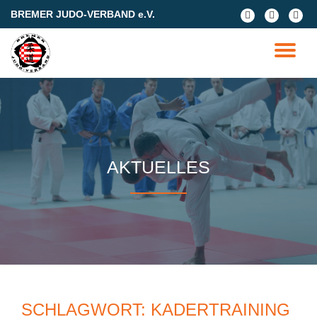
BREMER JUDO-VERBAND e.V.
fa-
fa-
fa-
facebook
facebook
google
Skip
plus-
to
TO
square
content
NA
AKTUELLES
SCHLAGWORT:
KADERTRAINING